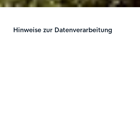
Hinweise zur Datenverarbeitung
1. Name und Kontaktdaten der für die
Verarbeitung Verantwortlichen sowie des
betrieblichen Datenschutzbeauftragten
Diese Datenschutzhinweise gelten für die
Datenverarbeitung im Rahmen dieses
Webportals durch:
LSP Lindemann Schwennicke & Partner
Partnerschaft von Rechtsanwälten mbB (im
Folgenden: LSP)
Lennéstraße 9
D-10785 Berlin
E-Mail:
office@lspartner.de
Telefon: +49 (0)30 25 46 09 0
Fax: +49 (0)30 25 46 09 100