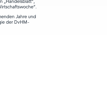
n „Handelsblatt“,
Wirtschaftswoche“.
ommenden Jahre und
egie der DvHM-