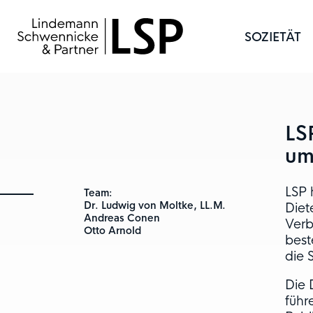
SOZIETÄT
LS
um
LSP 
Team:
Dr. Ludwig von Moltke, LL.M.
Diet
Andreas Conen
Verb
Otto Arnold
best
die 
Die 
führ