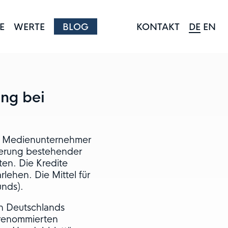
E
WERTE
BLOG
KONTAKT
DE
EN
ing bei
n Medienunternehmer
zierung bestehender
en. Die Kredite
lehen. Die Mittel für
nds).
an Deutschlands
renommierten