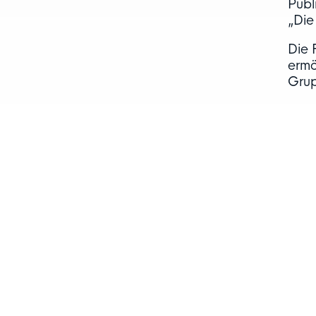
Publ
„Die
Die 
ermö
Grup